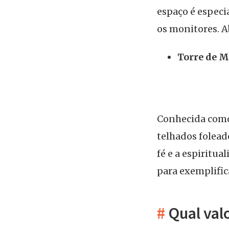
espaço é especi
os monitores. A
Torre de M
Conhecida como 
telhados folead
fé e a espiritua
para exemplific
#
Qual val