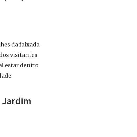
lhes da faixada
dos visitantes
l estar dentro
dade.
e Jardim