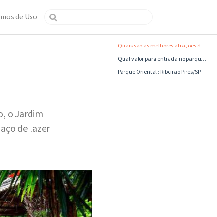
rmos de Uso
Quais são as melhores atrações do parque Jardim Japonês em Ribeirão Pires?
Qual valor para entrada no parque jardim japonês?
Parque Oriental : Ribeirão Pires/SP
o, o Jardim
aço de lazer