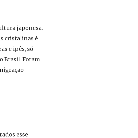
ltura japonesa.
 cristalinas é
as e ipês, só
o Brasil. Foram
 migração
brados esse