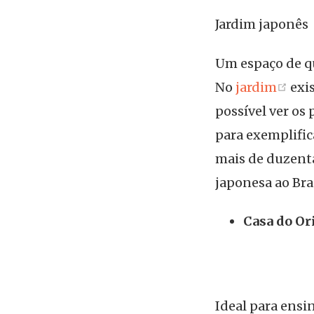
Jardim japonês
Um espaço de qu
(op
No
jardim
exi
possível ver os
para exemplific
mais de duzenta
japonesa ao Bras
Casa do O
Ideal para ensi