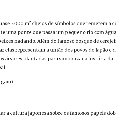
ase 3.000 m² cheios de símbolos que remetem a cu
ens new window)
ste uma ponte que passa um pequeno rio com águas
 peixes nadando. Além do famoso bosque de cerejeir
ar elas representam a união dos povos do Japão e d
s árvores plantadas para simbolizar a história da
il.
rigami
nar a cultura japonesa sobre os famosos papeis do