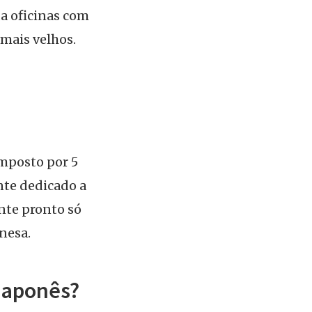
da oficinas com
mais velhos.
mposto por 5
nte dedicado a
ente pronto só
nesa.
 japonês?