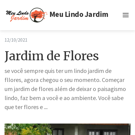
Meu Lindo Jardim
Inicio
12/10/2021
Tags
Jardim de Flores
Privacidade
se você sempre quis ter um lindo jardim de
Termos de Uso
fllores, agora chegou o seu momento. Começar
um jardim de flores além de deixar o paisagismo
lindo, faz bem a você e ao ambiente. Você sabe
que ter flores e ...