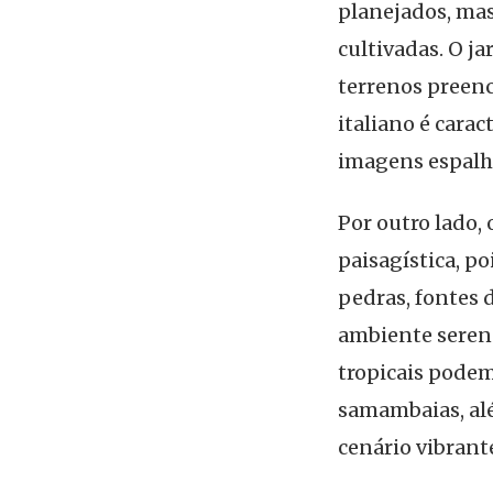
planejados, mas
cultivadas. O j
terrenos preenc
italiano é cara
imagens espalh
Por outro lado,
paisagística, po
pedras, fontes d
ambiente sereno
tropicais podem
samambaias, alé
cenário vibrant