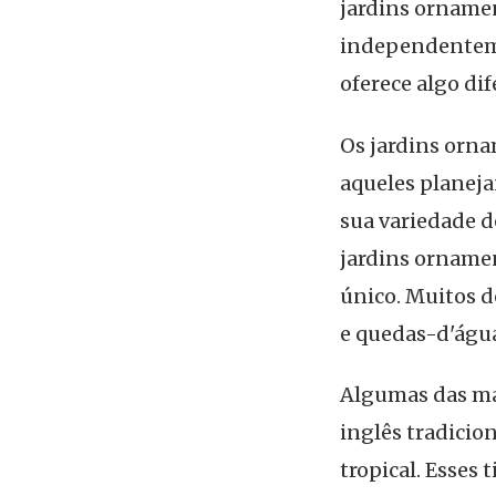
jardins ornamen
independenteme
oferece algo dif
Os jardins orna
aqueles planeja
sua variedade de
jardins ornamen
único. Muitos d
e quedas-d'água
Algumas das ma
inglês tradicion
tropical. Esses