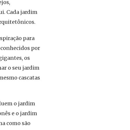
jos,
i. Cada jardim
arquitetônicos.
spiração para
o conhecidos por
gigantes, os
ar o seu jardim
 mesmo cascatas
luem o jardim
onês e o jardim
rma como são