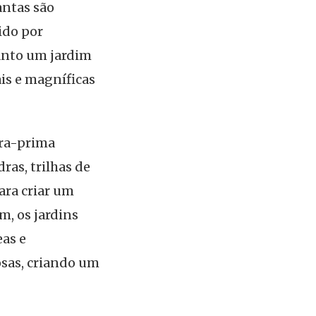
antas são
ido por
uanto um jardim
is e magníficas
bra-prima
ras, trilhas de
ara criar um
m, os jardins
eas e
osas, criando um