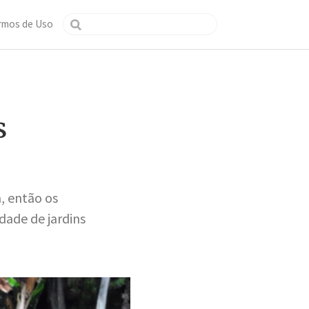
rmos de Uso
s
, então os
dade de jardins